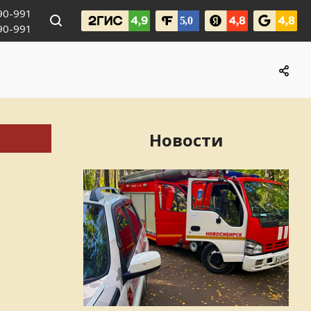
990-991
090-991
Новости