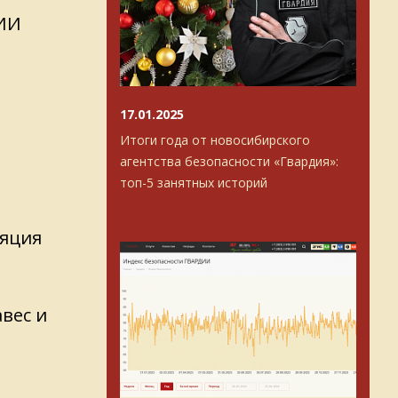
ИИ
17.01.2025
Итоги года от новосибирского
агентства безопасности «Гвардия»:
топ-5 занятных историй
яция
вес и