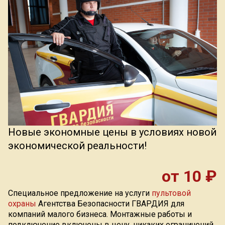
Индекс Безопасности ГВАРДИИ –
открытый проект Агентства Безопасности ГВАРДИЯ для
оценки уровня защищённости жителей города от
криминальных угроз.
Подробнее >>
Новые экономные цены в условиях новой
экономической реальности!
от 10 ₽
Специальное предложение на услуги
пультовой
охраны
Агентства Безопасности ГВАРДИЯ для
компаний малого бизнеса. Монтажные работы и
подключение включены в цену, никаких ограничений