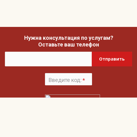
Нужна консультация по услугам?
Оставьте ваш телефон
Отправить
Введите код:
*
Поменять
картинку
Нажимая на кнопку «Отправить», вы даете согласие на обработку своих
Пользовательским соглашением
персональных данных и согласие с
и