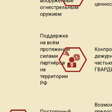
вооруженные
ценнос
огнестрельным
оружием
Поддержка
на всём
протяжении
Контр
силами
дежур
партнёров
часть
на
ГВАРД
территории
РФ
Возмо
Постоянный
предос