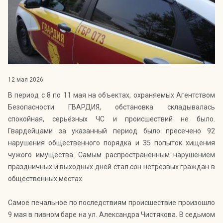
Индекс Безопасности ГВАРДИИ –
открытый проект Агентства Безопасности ГВАРДИЯ для
оценки уровня защищённости жителей города от
криминальных угроз.
Подробнее >>
12 мая 2026
В период с 8 по 11 мая на объектах, охраняемых Агентством
Безопасности ГВАРДИЯ, обстановка складывалась
спокойная, серьёзных ЧС и происшествий не было.
Гвардейцами за указанный период было пресечено 92
нарушения общественного порядка и 35 попыток хищения
чужого имущества. Самым распространенным нарушением
праздничных и выходных дней стал сон нетрезвых граждан в
общественных местах.
Самое печальное по последствиям происшествие произошло
9 мая в пивном баре на ул. Александра Чистякова. В седьмом