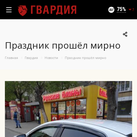
Текущий уровень угроз (на 07.08.2026):
Безопасно
75
7
Праздник прошёл мирно
100
95
Главная
Гвардия
Новости
Праздник прошёл мирно
90
85
06.08.2026
75%
80
75
70
65
60
55
50
09.07
24.07
06.08