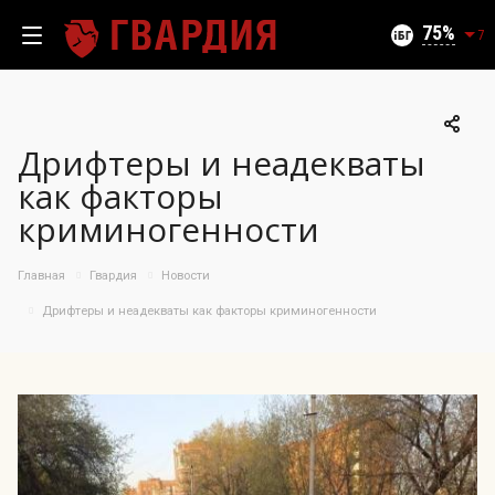
Текущий уровень угроз (на 09.08.2026):
Безопасно
75
7
Дрифтеры и неадекваты
100
как факторы
95
криминогенности
90
85
06.08.2026
Главная
Гвардия
Новости
75%
80
75
Дрифтеры и неадекваты как факторы криминогенности
70
65
60
55
50
11.07
26.07
06.08