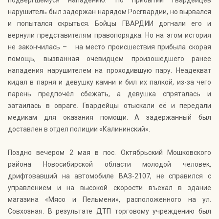
подвергшемуся нападению. По прибытии гвардейцев
нарушитель был задержан нарядом Росгвардии, но вырвался
и попытался скрыться. Бойцы ГВАРДИИ догнали его и
вернули представителям правопорядка. Но на этом история
не закончилась – на место происшествия прибыла скорая
помощь, вызванная очевидцем произошедшего ранее
нападения нарушителем на проходившую пару. Неадекват
кидал в парня и девушку камни и бил их палкой, из-за чего
парень предпочёл сбежать, а девушка спряталась и
затаилась в овраге. Гвардейцы отыскали её и передали
медикам для оказания помощи. А задержанный был
доставлен в отдел полиции «Калининский».
Поздно вечером 2 мая в пос. Октябрьский Мошковского
района Новосибирской области молодой человек,
дрифтовавший на автомобиле ВАЗ-2107, не справился с
управлением и на высокой скорости въехал в здание
магазина «Мясо и Пельмени», расположенного на ул.
Совхозная. В результате ДТП торговому учреждению был