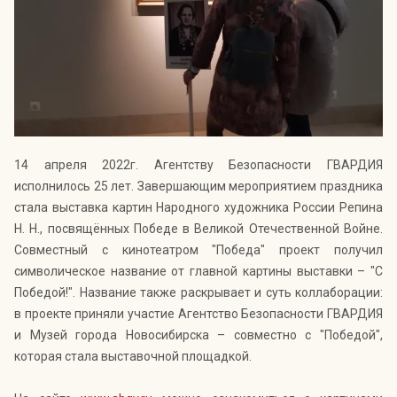
Индекс Безопасности ГВАРДИИ –
открытый проект Агентства Безопасности ГВАРДИЯ для
оценки уровня защищённости жителей города от
криминальных угроз.
Подробнее >>
14 апреля 2022г. Агентству Безопасности ГВАРДИЯ
исполнилось 25 лет. Завершающим мероприятием праздника
стала выставка картин Народного художника России Репина
Н. Н., посвящённых Победе в Великой Отечественной Войне.
Совместный с кинотеатром "Победа" проект получил
символическое название от главной картины выставки – "С
Победой!". Название также раскрывает и суть коллаборации:
в проекте приняли участие Агентство Безопасности ГВАРДИЯ
и Музей города Новосибирска – совместно с "Победой",
которая стала выставочной площадкой.