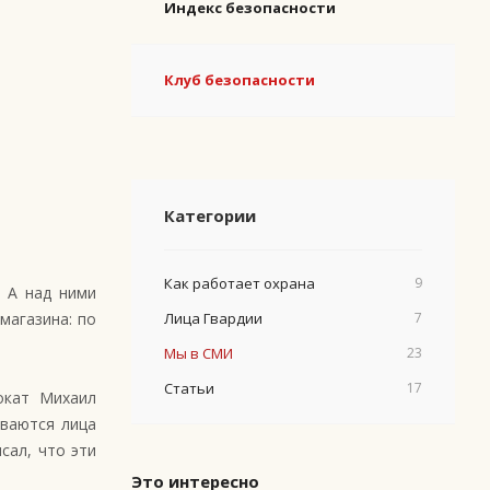
Индекс безопасности
Клуб безопасности
Категории
Как работает охрана
9
. А над ними
магазина: по
Лица Гвардии
7
Мы в СМИ
23
Статьи
17
окат Михаил
иваются лица
сал, что эти
Это интересно