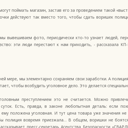
 могут поймать магазин, застав его за проведением такой «выст
точки действуют так вместо того, чтобы сдать воришек полиц
 мы вывешиваем фото, периодически кто-то узнает людей, пер
вство: эти люди перестают к нам приходить, - рассказала КП
.
айней мере, мы элементарно сохраняем свои заработки. А полици
атает, чтобы возбудить уголовное дело. Это делается специальн
головным преступлением это не считается. Можно привлеч
суток. Есть, правда, в законе любопытная деталь: если по
 ему положена уголовная. И тут цена товара уже значения не
обы полиция вовремя приезжала… В общем, воришки не боятся
 рассказывает пресс-секретарь Агентства Безопасности «ГВАР