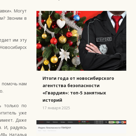
авки». Могут
ии? Звоним в
едает им эту
-Новосибирск
Итоги года от новосибирского
я помочь нам
агентства безопасности
о.
«Гвардия»: топ-5 занятных
историй
ь только по
17 января 2025
хититель уже
 имеет. Даже
. И, радуясь
ДИЯ» Наталья