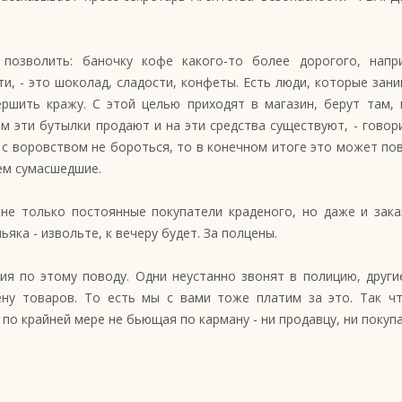
позволить: баночку кофе какого-то более дорогого, напр
и, - это шоколад, сладости, конфеты. Есть люди, которые зан
ршить кражу. С этой целью приходят в магазин, берут там, 
м эти бутылки продают и на эти средства существуют, - говори
с воровством не бороться, то в конечном итоге это может пов
сем сумасшедшие.
не только постоянные покупатели краденого, но даже и зака
ьяка - извольте, к вечеру будет. За полцены.
ия по этому поводу. Одни неустанно звонят в полицию, друг
ену товаров. То есть мы с вами тоже платим за это. Так ч
 по крайней мере не бьющая по карману - ни продавцу, ни покуп