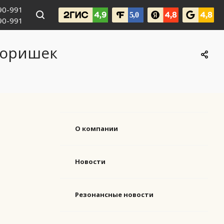
990-991
090-991
воришек
О компании
Новости
Резонансные новости