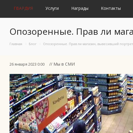
ГВАРДИЯ
Услуги
Награды
Контакты
Опозоренные. Прав ли маг
Главная
Блог
Опозоренные. Прав ли магазин, вывесивший портр
// Мы в СМИ
26 января 2023 0:00