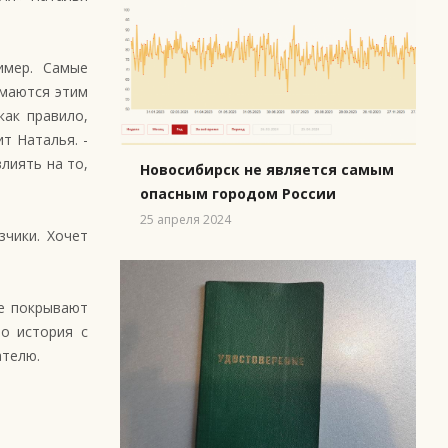
имер. Самые
имаются этим
как правило,
т Наталья. -
лиять на то,
Новосибирск не является самым
опасным городом России
25 апреля 2024
зчики. Хочет
ие покрывают
то история с
ателю.