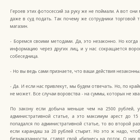
Героев этих фотосессий за руку же не поймали. А вот они
даже в суд подать. Так почему же сотрудники торговой 
магазин.
- Боремся своими методами. Да, это незаконно. Но когда
информацию через других лиц, и у нас сокращается воро
собеседница.
- Но вы ведь сами признаете, что ваши действия незаконны
- Да. И если нас привлекут, мы будем отвечать. Но, по кр
не может. Все случаи воровства - на суммы, которых не хв
По закону если добыча меньше чем на 2500 рублей, у
административной статье, а это максимум арест до 15 
попадался по административной статье, то во второй раз
если карандаш за 20 рублей стырит. Но это ж надо, чт
безнаказанности, ставят свой «бизнес» на поток. О них