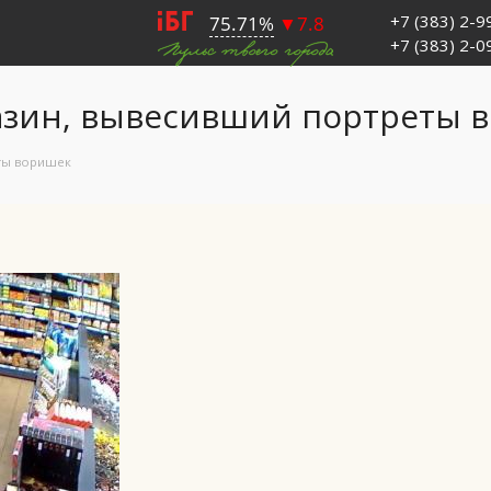
+7 (383) 2-
+7 (383) 2-
азин, вывесивший портреты 
еты воришек